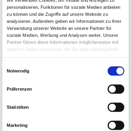
personalisieren, Funktionen für soziale Medien anbieten
zu können und die Zugriffe auf unsere Website zu
analysieren. Außerdem geben wir Informationen zu Ihrer
Verwendung unserer Website an unsere Partner für
Welcher Fisch beißt zu
soziale Medien, Werbung und Analysen weiter. Unsere
Partner führen diese Informationen möglicherweise mit
welcher Zeit?
weiteren Daten zusammen, die Sie ihnen bereitgestellt
haben oder die sie im Rahmen Ihrer Nutzung der Dienste
gesammelt haben.
Einwilligungsauswahl
Notwendig
Frühjahr
Präferenzen
Hecht, Zander und Karpfen
Statistiken
vereinzelt auch der Aal
Marketing